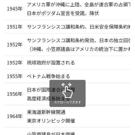
アメリカ軍が沖縄に上陸、全島が連合軍の占領下
1945年
日本がポツダム宣言を受諾、降伏
1951年
サンフランシスコ講和条約、日米安全保障条約締
サンフランシスコ講和条約発効、日本の独立回復
1952年
（沖縄、小笠原諸島はアメリカの統治下に置かれ
1952年
琉球政府が設置される
1955年
ベトナム戦争始まる
日本が国際連合に加盟
1956年
高度経済成長始まる
スクロールできます
東海道新幹線開通
1964年
東京オリンピック開催
小笠原諸島が日本復帰