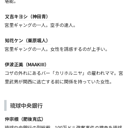
堪能。
又吉キヨシ（神田青）
宮里ギャングの一人。空手の達人。
知花ケン（栗原颯人）
宮里ギャングの一人。女性を誘惑するのが上手い。
伊波正美（MAAKIII）
コザの外れにあるバー「カリホルニヤ」の雇われママ。宮
里武男が関西に逃亡する前に関係を持っていた女性。
琉球中央銀行
仲宗根（肥後克広）
琉球中央銀行の副総裁。100万ドル強奪事件の捜査を琉球