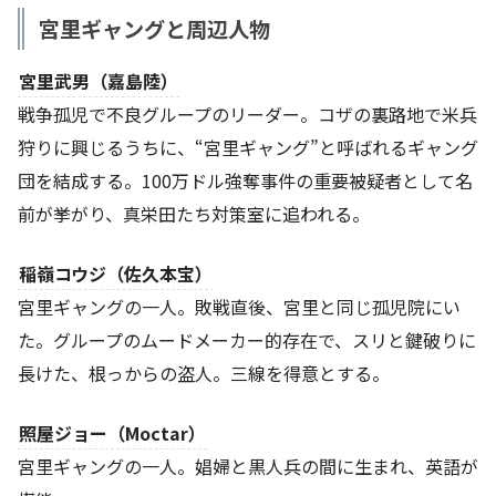
宮里ギャングと周辺人物
宮里武男（嘉島陸）
戦争孤児で不良グループのリーダー。コザの裏路地で米兵
狩りに興じるうちに、“宮里ギャング”と呼ばれるギャング
団を結成する。100万ドル強奪事件の重要被疑者として名
前が挙がり、真栄田たち対策室に追われる。
稲嶺コウジ（佐久本宝）
宮里ギャングの一人。敗戦直後、宮里と同じ孤児院にい
た。グループのムードメーカー的存在で、スリと鍵破りに
長けた、根っからの盗人。三線を得意とする。
照屋ジョー（Moctar）
宮里ギャングの一人。娼婦と黒人兵の間に生まれ、英語が