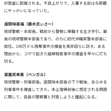
対策室に配属される。不良上がりで、入署する前は与那覇
にやっかいになっていた。
座間味喜福（藤木志ぃさー）
琉球警察・本部長。戦前から警察に奉職する生き字引。最
後の琉球警察本部長であり、のちに初代沖縄県警本部長に
就任。100万ドル強奪事件の捜査を真栄田らに託す。ある
理由から、コザで起きた娼婦殺害事件の捜査を早々に打ち
切る。
喜屋武幸勇（ベンガル）
琉球警察・刑事部長。座間味本部長の下で戦後、あらゆる
刑事事件を捜査してきた。本土復帰前後に想定される問題
に関して、各島の警察署と対策しようと躍起になる。