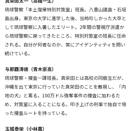
真栄田太一（高橋一生）
琉球警察「本土復帰特別対策室」班長。八重山諸島・石垣
島出身。東京の大学に進学した後、当時珍しかった大卒と
して琉球警察に入署したエリート。2年間の警視庁派遣か
ら琉球警察に戻ってきたところ、特別対策室の班長に任命
される。自分が何者なのか、常にアイデンティティを問い
続けている。
与那覇清徳（青木崇高）
琉球警察・捜査一課班長。真栄田とは高校の同級生だが、
沖縄を出て東京に行っていた真栄田のことを敵視し、「内
地の犬」と罵る。100万ドル強奪事件の捜査に加わるた
め、対策室に入ることになる。叩き上げの刑事で独自で培
った捜査ルートを持っている。
玉城泰栄（小林薫）