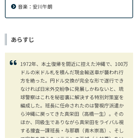
音楽：安川午朗
あらすじ
1972年、本土復帰を間近に控えた沖縄で、100万
ドルの米ドル札を積んだ現金輸送車が襲われ行
方を絶った。円ドル交換が完全な形で遂行でき
なければ日米外交紛争に発展しかねないと、琉
球警察はこれを秘密裏に解決する特別対策室を
編成した。班長に任命されたのは警視庁派遣か
ら沖縄に戻ってきた真栄田（高橋一生）。その
ほか、同級生でありながら真栄田をライバル視
する捜査一課班長・与那覇（青木崇高）、そし