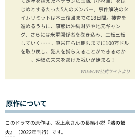
て定年を控えたベテランの玉城（小林薫）をは
じめとするたった5人のメンバー。事件解決のタ
イムリミットは本土復帰までの18日間。捜査を
進めるうちに、事態は沖縄財界や地元ギャン
グ、さらには米軍関係者を巻き込み、二転三転
していく……。真栄田らは期限までに100万ドル
を取り戻し、犯人を捕らえることができるのか
——。沖縄の未来を懸けた戦いが始まる！
WOWOW公式サイトより
原作について
このドラマの原作は、坂上泉さんの長編小説
『渚の螢
火』
（2022年刊行）です。