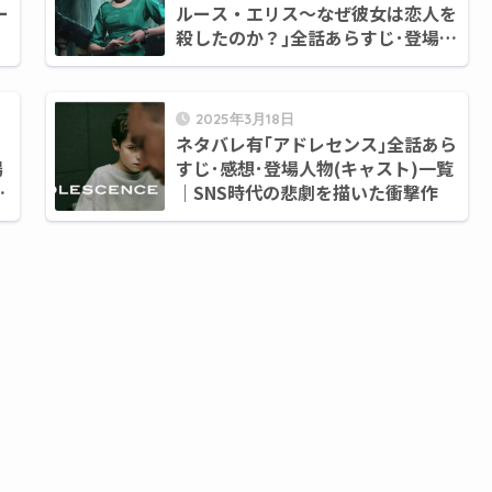
ー
ルース・エリス～なぜ彼女は恋人を
殺したのか？｣全話あらすじ･登場人
物(キャスト)一覧｜ひとりの女性が
背負った英国社会の冷酷な裁き
2025年3月18日
ネタバレ有｢アドレセンス｣全話あら
場
すじ･感想･登場人物(キャスト)一覧
求
｜SNS時代の悲劇を描いた衝撃作