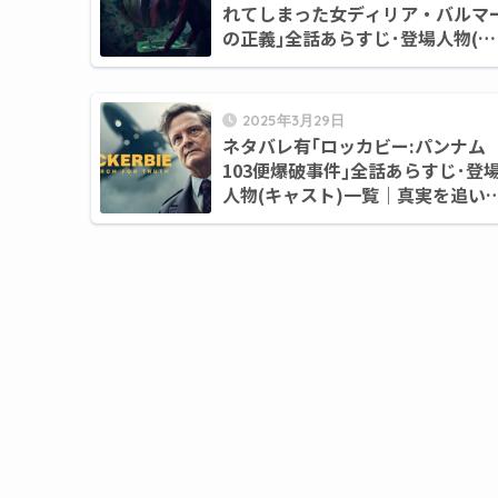
れてしまった女ディリア・バルマ
の正義｣全話あらすじ･登場人物(キ
ャスト)一覧｜絶望と闘った被害者
の壮絶な記録
2025年3月29日
ネタバレ有｢ロッカビー:パンナム
103便爆破事件｣全話あらすじ･登
人物(キャスト)一覧｜真実を追い
めた父の物語