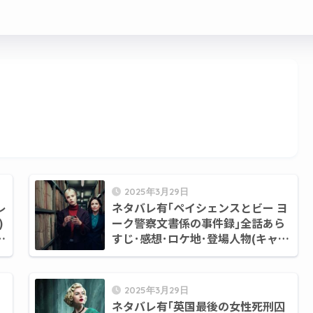
2025年3月29日
レ
ネタバレ有｢ペイシェンスとビー ヨ
)
ーク警察文書係の事件録｣全話あら
す
すじ･感想･ロケ地･登場人物(キャス
ト)一覧｜英国リメイク版の魅力と
フランス版との違い
2025年3月29日
ネタバレ有｢英国最後の女性死刑囚