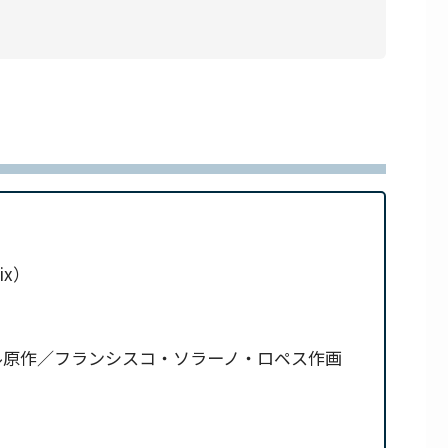
ix）
ル原作／フランシスコ・ソラーノ・ロペス作画