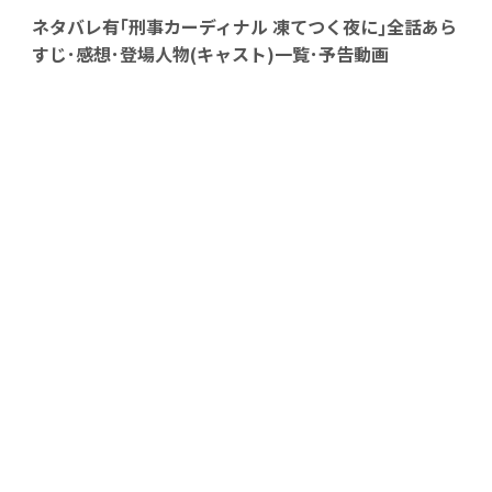
ネタバレ有｢刑事カーディナル 凍てつく夜に｣全話あら
すじ･感想･登場人物(キャスト)一覧･予告動画