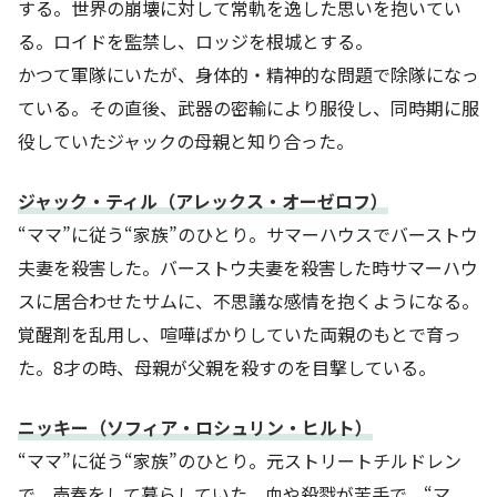
する。世界の崩壊に対して常軌を逸した思いを抱いてい
る。ロイドを監禁し、ロッジを根城とする。
かつて軍隊にいたが、身体的・精神的な問題で除隊になっ
ている。その直後、武器の密輸により服役し、同時期に服
役していたジャックの母親と知り合った。
ジャック・ティル（アレックス・オーゼロフ）
“ママ”に従う“家族”のひとり。サマーハウスでバーストウ
夫妻を殺害した。バーストウ夫妻を殺害した時サマーハウ
スに居合わせたサムに、不思議な感情を抱くようになる。
覚醒剤を乱用し、喧嘩ばかりしていた両親のもとで育っ
た。8才の時、母親が父親を殺すのを目撃している。
ニッキー（ソフィア・ロシュリン・ヒルト）
“ママ”に従う“家族”のひとり。元ストリートチルドレン
で、売春をして暮らしていた。血や殺戮が苦手で、“マ