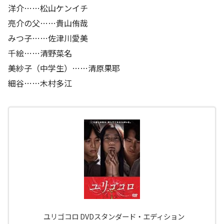
洋介……松山ケンイチ
亮介の父……貴山侑哉
みつ子……佐津川愛美
千絵……清野菜名
美紗子（中学生）……清原果耶
細谷……木村多江
ユリゴコロ DVDスタンダード・エディション