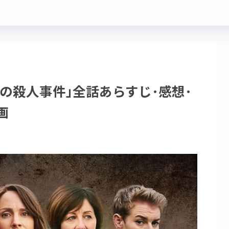
の殺人事件｣全話あらすじ･感想･
画