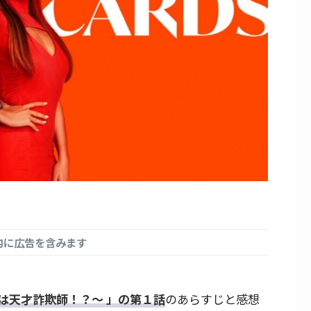
内に広告を含みます
は天才詐欺師！？～ 」の第１話
のあらすじと感想