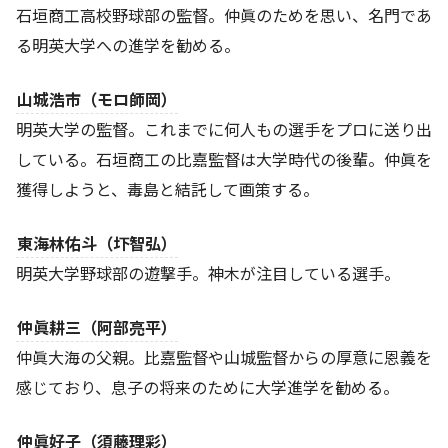
石垣商工高校野球部の監督。仲眞のためを思い、名門であ
る明英大学への進学を勧める。
山城浩市（モロ師岡）
明英大学の監督。これまでに何人もの選手をプロに送り出
している。石垣商工の比嘉監督は大学時代の後輩。仲眞を
獲得しようと、毒島と結託して画策する。
東海林佑斗（圷智弘）
明英大学野球部の遊撃手。神木が注目している選手。
仲眞耕三（阿部亮平）
仲眞大海の父親。比嘉監督や山城監督からの厚意に恩義を
感じており、息子の将来のために大学進学を勧める。
仲眞好子（須藤理彩）