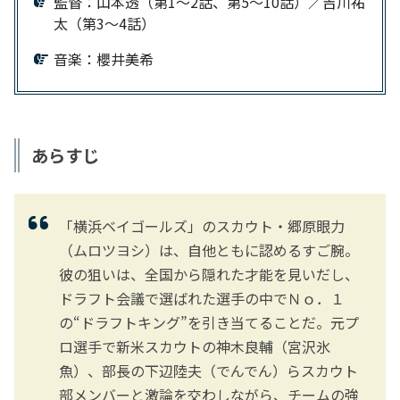
監督：山本透（第1～2話、第5～10話）／吉川祐
太（第3～4話）
音楽：櫻井美希
あらすじ
「横浜ベイゴールズ」のスカウト・郷原眼力
（ムロツヨシ）は、自他ともに認めるすご腕。
彼の狙いは、全国から隠れた才能を見いだし、
ドラフト会議で選ばれた選手の中でＮｏ．１
の“ドラフトキング”を引き当てることだ。元プ
ロ選手で新米スカウトの神木良輔（宮沢氷
魚）、部長の下辺陸夫（でんでん）らスカウト
部メンバーと激論を交わしながら、チームの強