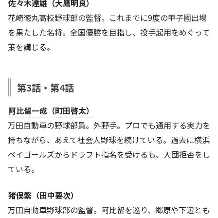
佐々木達雄（大鷹明良）
花崎徳丸高校野球部の監督。これまでに9度の甲子園出場
を果たした名将。全国優勝を目指し、投手起用をめぐって
策を講じる。
第3話・第4話
阿比留一成（町田啓太）
万田自動車の野球部員。外野手。プロでも通用する実力を
持ちながら、あえて社会人野球を続けている。過去に横浜
ベイゴールズからドラフト指名を受けるも、入団拒否をし
ている。
猪俣繁（田中要次）
万田自動車野球部の監督。阿比留を巡り、郷原や下辺とも