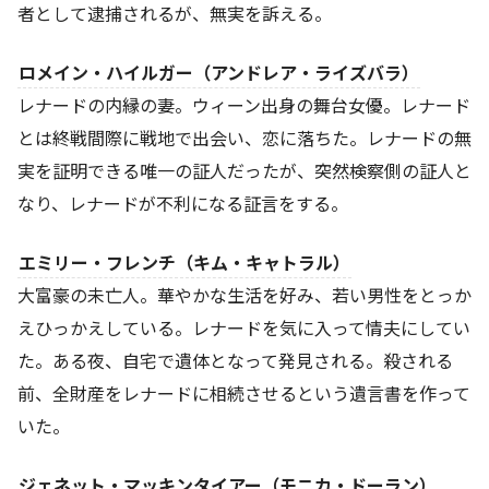
者として逮捕されるが、無実を訴える。
ロメイン・ハイルガー（アンドレア・ライズバラ）
レナードの内縁の妻。ウィーン出身の舞台女優。レナード
とは終戦間際に戦地で出会い、恋に落ちた。レナードの無
実を証明できる唯一の証人だったが、突然検察側の証人と
なり、レナードが不利になる証言をする。
エミリー・フレンチ（キム・キャトラル）
大富豪の未亡人。華やかな生活を好み、若い男性をとっか
えひっかえしている。レナードを気に入って情夫にしてい
た。ある夜、自宅で遺体となって発見される。殺される
前、全財産をレナードに相続させるという遺言書を作って
いた。
ジェネット・マッキンタイアー（モニカ・ドーラン）