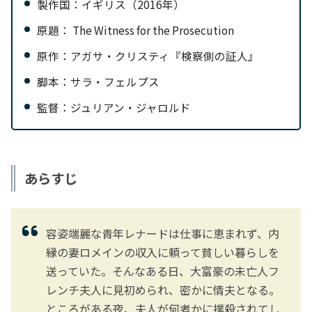
製作国：イギリス（2016年）
原題： The Witness for the Prosecution
原作：アガサ・クリスティ『検察側の証人』
脚本：サラ・フェルプス
監督：ジュリアン・ジャロルド
あらすじ
容姿端麗な青年レナードは仕事に恵まれず、内
縁の妻ロメインの収入に頼って貧しい暮らしを
送っていた。そんなある日、大富豪の未亡人フ
レンチ夫人に見初められ、密かに情夫となる。
ところがある夜、夫人が何者かに撲殺されてし