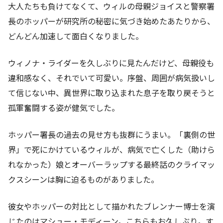
大人たちも負けてなくて、ウィルの母親ジョイスと警察署
長のホッパーが研究所の秘密に気づき始めたあたりから、
どんどん加速して面白くなりました。
ウィノナ・ライダーを久しぶりに見たんだけど、母親役も
違和感なく、それでいて可愛い。序盤、周囲が病気扱いし
て信じない中、異世界に取り込まれた息子を取り戻そうと
孤軍奮闘する姿が健気でした。
ホッパー署長の過去の見せ方も抜群にうまい。「裏側の世
界」で死にかけているウィルが、病気で亡くした（助けら
れなかった）娘とオーバーラップする最終話のクライマッ
クスシーンは胸に迫るものがありました。
彼女やホッパーの対比として描かれたブレンナー博士を演
じたのはマシュー・モディーン。こちらもお久しぶり。す