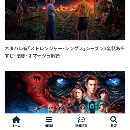
ネタバレ有｢ストレンジャー･シングス｣シーズン3全話あら
すじ･感想･オマージュ解説
ホーム
MENU
新着記事
検索