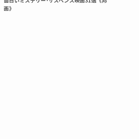
面白いミステリー･サスペンス映画31選《邦
画》