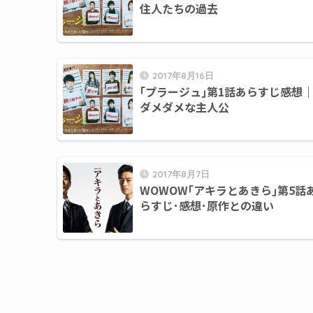
住人たちの過去
2017年8月16日
｢プラージュ｣第1話あらすじ感想
ダメダメな主人公
2017年8月7日
WOWOW｢アキラとあきら｣第5話
らすじ･感想･原作との違い