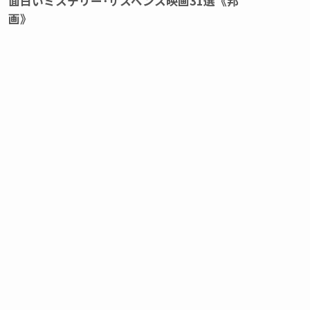
面白いミステリー･サスペンス映画31選《邦
画》