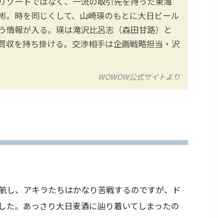
リゾートではなく、一流の取引先を持った東海
彬。時を同じくして、山崎瑛のもとに大日ビール
う情報が入る。瑛は滝沢比呂志（森田甘路）と
買収を持ち掛ける。交渉相手は企画戦略担当・沢
WOWOW公式サイトより
航し、アキラたちはかなり苦戦するのですが、ド
した。あっさり大日麦酒に辿り着いてしまったの