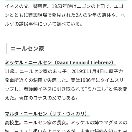
イネスの父。警察官。1953年時はエゴンの上司で、エゴ
ンとともに建設現場で発見された2人の少年の遺体や、ヘ
ルゲの誘拐事件について調べている。
ニールセン家
ミッケル・ニールセン（Daan Lennard Liebrenz）
11歳。ニールセン家の末っ子。2019年11月4日に原子力
発電所近くの洞窟で失踪した。実は1986年にタイムスリ
ップし、看護師イネスに引き取られて“ミハエル”と名を変
えた。現在のヨナスの父でもある。
マルタ・ニールセン（リサ・ヴィカリ）
高校生。ニールセン家の長女。ミッケルの姉でマグヌスの
妹。ヨナスに想いをよせているが、出生の秘密を知ったヨ