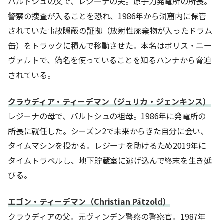
バルトシュの父で、レジーナの夫。原子力発電所の所長。
警察の捜査が入ることを恐れ、1986年から洞窟内に保管
されていた事故隠蔽の証拠（放射性廃棄物が入ったドラム
缶）をトラックに積んで移動させた。本名はボリス・ニー
ヴァルトで、偽名を使っていることを知るハンナから脅迫
されている。
クラウディア・ティーデマン（ジュリカ・ジェンキンス）
レジーナの母で、バルトシュの祖母。1986年に発電所の
所長に就任した。シーズン2で未来からきた自分に会い、
タイムマシンを授かる。レジーナを助けるため2019年に
タイムトラベルし、地下貯蔵室に逃げ込んで終末を生き延
びる。
エゴン・ティーデマン（Christian Pätzold）
クラウディアの父。元ヴィンデン警察の警察官。1987年