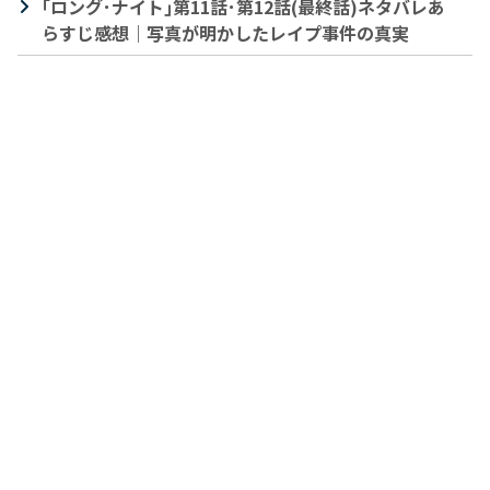
｢ロング･ナイト｣第11話･第12話(最終話)ネタバレあ
らすじ感想｜写真が明かしたレイプ事件の真実