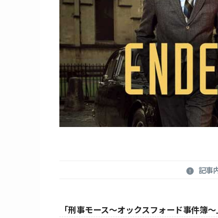
記事
「刑事モース～オックスフォード事件簿～」C