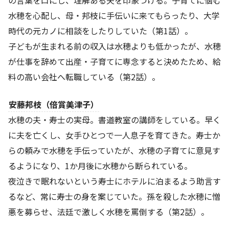
の言葉を口にし、理解ある夫を印象づける。子育てに悩む
水穂を心配し、母・邦枝に手伝いに来てもらったり、大学
時代の元カノに相談をしたりしていた（第1話）。
子どもが生まれる前の収入は水穂よりも低かったが、水穂
が仕事を辞めて出産・子育てに専念すると決めたため、給
料の高い会社へ転職している（第2話）。
安藤邦枝（倍賞美津子）
水穂の夫・寿士の実母。書道教室の講師をしている。早く
に夫を亡くし、女手ひとつで一人息子を育てきた。寿士か
らの頼みで水穂を手伝っていたが、水穂の子育てに意見す
るようになり、1か月後に水穂から断られている。
夜泣きで眠れないという寿士にホテルに泊まるよう助言す
るなど、常に寿士の身を案じていた。孫を殺した水穂に憎
悪を募らせ、法廷で激しく水穂を罵倒する（第2話）。