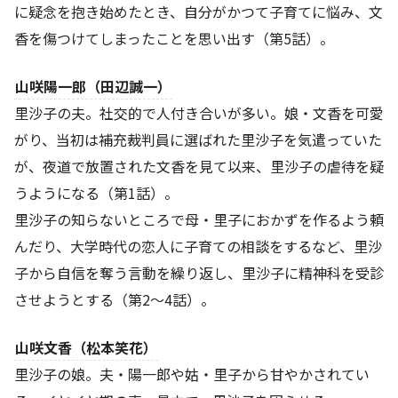
に疑念を抱き始めたとき、自分がかつて子育てに悩み、文
香を傷つけてしまったことを思い出す（第5話）。
山咲陽一郎（田辺誠一）
里沙子の夫。社交的で人付き合いが多い。娘・文香を可愛
がり、当初は補充裁判員に選ばれた里沙子を気遣っていた
が、夜道で放置された文香を見て以来、里沙子の虐待を疑
うようになる（第1話）。
里沙子の知らないところで母・里子におかずを作るよう頼
んだり、大学時代の恋人に子育ての相談をするなど、里沙
子から自信を奪う言動を繰り返し、里沙子に精神科を受診
させようとする（第2～4話）。
山咲文香（松本笑花）
里沙子の娘。夫・陽一郎や姑・里子から甘やかされてい