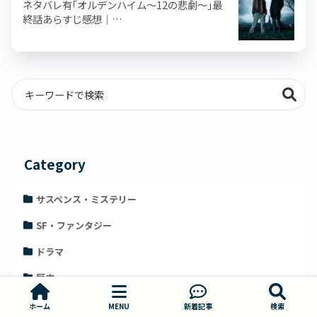
ネタバレ有｢オルデンハイム～12の悲劇～｣最
終話あらすじ感想｜…
Category
サスペンス・ミステリー
SF・ファンタジー
ドラマ
歴史
実話・伝記
ホーム
MENU
新着記事
検索