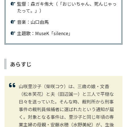
監督：森ガキ侑大（「おじいちゃん、死んじゃっ
たって。」）
音楽：山口由馬
主題歌：MuseK「silence」
あらすじ
山咲里沙子（柴咲コウ）は、三歳の娘・文香
（松本笑花）と夫（田辺誠一）と三人で平穏な
日々を送っていた。そんな時、裁判所から刑事
事件の裁判員候補者に選ばれたという通知が届
く。対象となる事件は、里沙子と同じ年頃の専
業主婦の母親・安藤水穂（水野美紀）が、生後