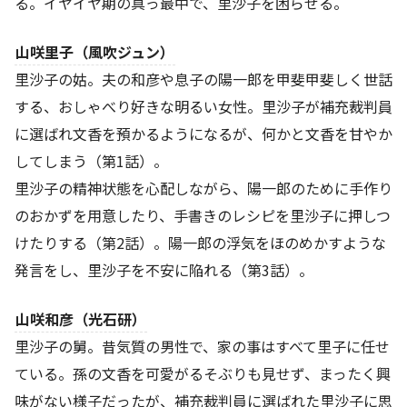
る。イヤイヤ期の真っ最中で、里沙子を困らせる。
山咲里子（風吹ジュン）
里沙子の姑。夫の和彦や息子の陽一郎を甲斐甲斐しく世話
する、おしゃべり好きな明るい女性。里沙子が補充裁判員
に選ばれ文香を預かるようになるが、何かと文香を甘やか
してしまう（第1話）。
里沙子の精神状態を心配しながら、陽一郎のために手作り
のおかずを用意したり、手書きのレシピを里沙子に押しつ
けたりする（第2話）。陽一郎の浮気をほのめかすような
発言をし、里沙子を不安に陥れる（第3話）。
山咲和彦（光石研）
里沙子の舅。昔気質の男性で、家の事はすべて里子に任せ
ている。孫の文香を可愛がるそぶりも見せず、まったく興
味がない様子だったが、補充裁判員に選ばれた里沙子に思