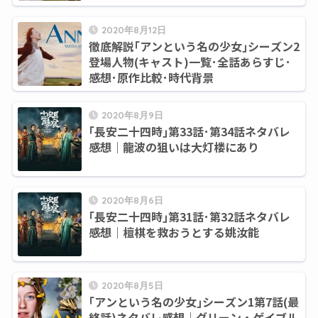
2020年8月12日
徹底解説｢アンという名の少女｣シーズン2
登場人物(キャスト)一覧･全話あらすじ･
感想･原作比較･時代背景
2020年8月9日
｢長安二十四時｣第33話･第34話ネタバレ
感想｜龍波の狙いは大灯楼にあり
2020年8月6日
｢長安二十四時｣第31話･第32話ネタバレ
感想｜檀棋を救おうとする姚汝能
2020年8月5日
｢アンという名の少女｣シーズン1第7話(最
終話)ネタバレ感想｜グリーン・ゲイブル