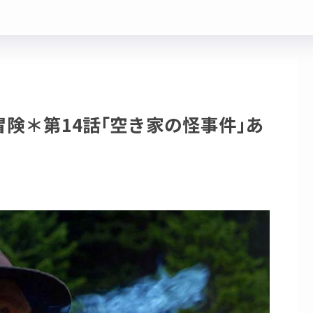
険＊第14話｢空き家の怪事件｣あ